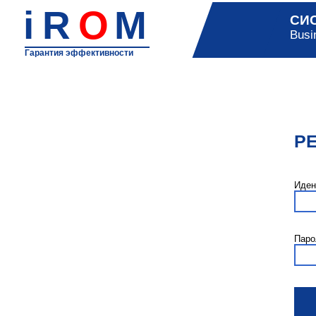
i
R
O
M
СИ
Busi
Гарантия эффективности
Р
Иден
Паро